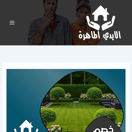
خطي
لى
لمحتوى