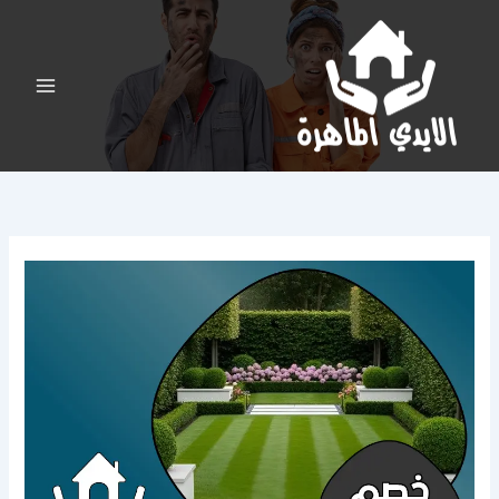
خطي
لى
لمحتوى