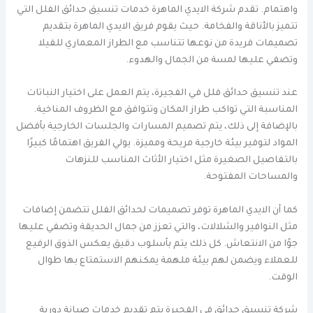
واهتمام. تقدم شركة الايدي الماهرة خدمات تنسيق حدائق الفلل التي
تتميز بالأناقة والفخامة. حيث يقوم فريق الايدي الماهرة بتقديم
تصميمات فريدة من نوعها تتناسب مع الطراز المعماري للفيلا
وتضفي عليها لمسة من الجمال والهدوء.
عند تنسيق حدائق فلل في الفجيرة، يتم العمل على اختيار النباتات
المناسبة التي تواكب طراز المكان وتتوافق مع الظروف المناخية.
بالإضافة إلى ذلك، يتم تصميم المسارات والجلسات الخارجية بأفضل
المواد لتوفير بيئة خارجية مريحة ومميزة. يولي الفريق اهتمامًا كبيرًا
بالتفاصيل الصغيرة مثل اختيار الأثاث المناسب للنزهات
والمساحات المفتوحة.
كما أن الايدي الماهرة توفر تصميمات لحدائق الفلل تتضمن إضافات
مثل النوافير والشلالات، والتي تعزز من جمال الحديقة وتضفي عليها
جوًا من الانتعاش. كل ذلك يتم بأسلوب دقيق يعكس الذوق الرفيع
للعملاء ويضمن لهم بيئة ملهمة يمكنهم الاستمتاع بها طوال
الوقت.
شركة تنسيق حدائق في الفجيرة يتم تقديم خدمات صيانة دورية