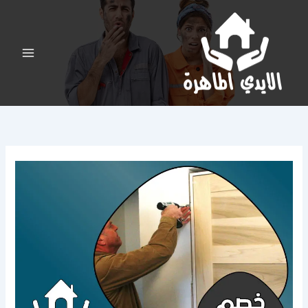
خطي
لى
لمحتوى