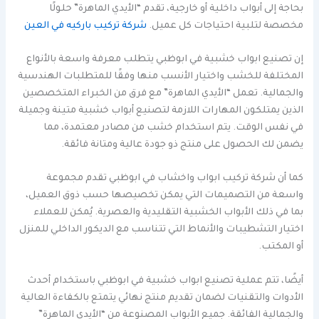
بحاجة إلى أبواب داخلية أو خارجية، تقدم “الأيدي الماهرة” حلولًا
مخصصة لتلبية احتياجات كل عميل.
شركة تركيب باركيه في العين
إن تصنيع ابواب خشبية في ابوظبي يتطلب معرفة واسعة بالأنواع
المختلفة للخشب واختيار الأنسب منها وفقًا للمتطلبات الهندسية
والجمالية. تعمل “الأيدي الماهرة” مع فرق من الخبراء المتخصصين
الذين يمتلكون المهارات اللازمة لتصنيع أبواب خشبية متينة وجميلة
في نفس الوقت. يتم استخدام خشب من مصادر معتمدة، مما
يضمن لك الحصول على منتج ذو جودة عالية ومتانة فائقة.
كما أن شركة تركيب ابواب واخشاب في ابوظبي تقدم مجموعة
واسعة من التصميمات التي يمكن تخصيصها حسب ذوق العميل،
بما في ذلك الأبواب الخشبية التقليدية والعصرية. يُمكن للعملاء
اختيار التشطيبات والأنماط التي تتناسب مع الديكور الداخلي للمنزل
أو المكتب.
أيضًا، تتم عملية تصنيع ابواب خشبية في ابوظبي باستخدام أحدث
الأدوات والتقنيات لضمان تقديم منتج نهائي يتمتع بالكفاءة العالية
والجمالية الفائقة. جميع الأبواب المصنوعة من “الأيدي الماهرة”