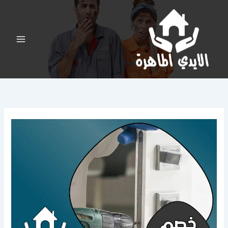
خطي
لى
لمحتوى