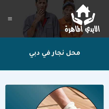
خطي
لى
لمحتوى
محل نجار في دبي