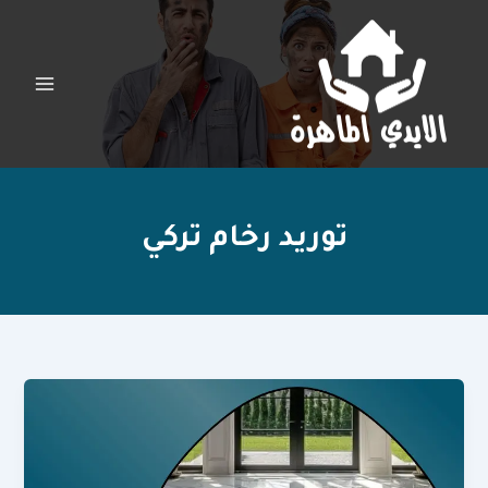
خطي
لى
لمحتوى
توريد رخام تركي