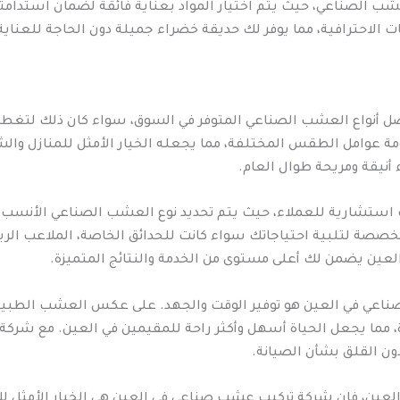
ب الصناعي، حيث يتم اختيار المواد بعناية فائقة لضمان استدامته
 الاحترافية، مما يوفر لك حديقة خضراء جميلة دون الحاجة للعنا
ضل أنواع العشب الصناعي المتوفر في السوق، سواء كان ذلك لتغطية 
ومة عوامل الطقس المختلفة، مما يجعله الخيار الأمثل للمنازل وال
أنيقة ومريحة طوال العام.
ت استشارية للعملاء، حيث يتم تحديد نوع العشب الصناعي الأنسب 
مخصصة لتلبية احتياجاتك سواء كانت للحدائق الخاصة، الملاعب الريا
ين يضمن لك أعلى مستوى من الخدمة والنتائج المتميزة.
ب صناعي في العين هو توفير الوقت والجهد. على عكس العشب الطبي
ة، مما يجعل الحياة أسهل وأكثر راحة للمقيمين في العين. مع شر
ون القلق بشأن الصيانة.
لعين، فإن شركة تركيب عشب صناعي في العين هي الخيار الأمثل لك