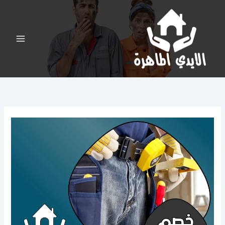
خطي
لى
لمحتوى