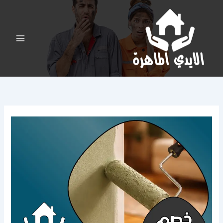
خطي
لى
لمحتوى