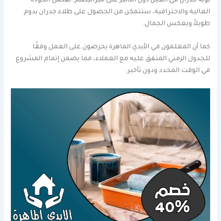
بويه جدران في العين دون التأثير على ميزانيتهم. بفضل الجودة
العالية والاحترافية، ستتمكن من الحصول على طلاء جدران يدوم
طويلاً ويعكس الجمال.
كما أن المعلمون في الأيدي الماهرة يحرصون على العمل وفقًا
للجدول الزمني المتفق عليه مع العملاء، مما يضمن إتمام المشروع
في الوقت المحدد ودون تأخير.