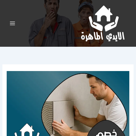
خطي
لى
لمحتوى