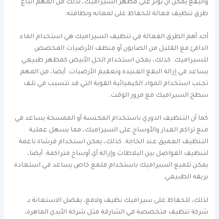
والبقع يمكن أن يؤثر على مظهر السيراميك، لذلك من المهم اتباع
طرق تنظيف فعالة للحفاظ على لمعانه ونظافته.
أحد أهم الطرق الفعالة في تنظيف السيراميك هي استخدام الماء
الدافئ مع القليل من الصابون أو منظف الأرضيات المخصص
للسيراميك. كذلك، يمكن استخدام الخل الأبيض كمطهر طبيعي
يساعد في إزالة البقع العنيدة وتعقيم الأرضيات. أيضا، من المهم
تجنب استخدام المواد الكيميائية القوية التي قد تتسبب في تلف
سطح السيراميك مع مرور الوقت.
كما أن التنظيف الدوري باستخدام المكنسة أو الممسحة يساعد في
منع تراكم الغبار والأوساخ على السيراميك، مما يسهل عملية
التنظيف العميق عند الحاجة. كذلك، يمكن استخدام فرشاة ناعمة
لتنظيف الفواصل بين البلاطات وإزالة أي أوساخ متراكمة. أيضا،
يمكن تلميع السيراميك باستخدام ملمع خاص يساعد في استعادة
بريقه الطبيعي.
لذلك، للحفاظ على سيراميك نظيف ولامع، يفضل الاستعانة بـ
شركة تنظيف متخصصة في الشارقة مثل شركة الأيدي الماهرة،