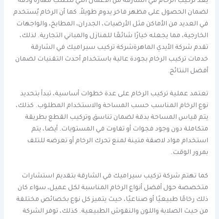
يعد تركيب الرخام في الشارقة من الأعمال التي تتطلب مهارة ودقة
لضمان الحصول على مظهر فاخر يدوم طويلاً. كما أن الرخام يُستخدم
في العديد من الأماكن مثل الأرضيات، الجدران، المطابخ، والواجهات
الخارجية، مما يجعله خيارًا شائعًا للمنازل والمباني التجارية. لذلك،
تقدم شركة الأيدي الماهرةشركة تركيب سيراميك في الشارقة
خدمات تركيب الرخام بجودة عالية باستخدام أحدث التقنيات لضمان
أفضل النتائج.
تعتمد عملية تركيب الرخام على عدة خطوات أساسية، تبدأ بتحديد
نوع الرخام المناسب حسب المساحة والاستخدام المطلوب. كذلك،
يتم قياس المساحة بدقة لضمان تناسق وتركيب القطع بطريقة
متكاملة دون وجود فجوات أو تفاوت في المستويات. أيضا، يتم
استخدام مواد لاصقة متينة لمنع تحرك الرخام أو تعرضه للتلف
بمرور الوقت.
كما تهتم شركة تركيب سيراميك في الشارقة بتقديم استشارات
متخصصة حول أفضل أنواع الرخام المناسبة لكل عميل، سواء كان
ذلك رخامًا طبيعيًا أو صناعيًا، حيث يتميز كل نوع بخصائص مختلفة
من حيث الصلابة واللون والنقوش الطبيعية. كذلك، توفر الشركة