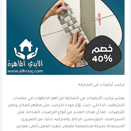
تركيب أرضيات في الشارقة
يعتبر تركيب الأرضيات في الشارقة من أهم الخطوات في عمليات
التشطيب الداخلي، حيث تؤثر جودة التركيب على مظهر المكان وعمر
الأرضيات. كما أن هناك العديد من أنواع الأرضيات المتاحة، مثل
السيراميك، البورسلين، الرخام، والباركيه، لذلك من الضروري
الاستعانة بشركة متخصصة لضمان تنفيذ العمل بأعلى معايير