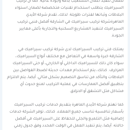
لضمان تنفيذ أعمال التشطيب بدقة وجودة عالية. كما أن تركيب
السيراميك يتطلب استخدام تقنيات متخصصة لضمان استواء
البلاطات وثباتها لفترات طويلة. لذلك، تقدم شركة الأيدي
الماهرةشركة تركيب سيراميك في الشارقة أفضل فنيي تركيب
السيراميك لتنفيذ المشاريع السكنية والتجارية بأعلى معايير
الجودة.
يمتلك فني تركيب السيراميك لدى شركة تركيب سيراميك في
الشارقة خبرة واسعة في التعامل مع مختلف أنواع السيراميك،
سواء كان ذلك للسيراميك الداخلي أو الخارجي، أو حتى السيراميك
المزخرف. كذلك، يتم استخدام معدات حديثة لضبط الفواصل بين
البلاطات والتأكد من تناسق التصميم بشكل مثالي. أيضا، يتم الالتزام
بتطبيق أفضل الممارسات في عملية التركيب لمنع حدوث أي
مشاكل مثل التشقق أو الانزلاق.
كما تهتم شركة الأيدي الماهرة بتقديم خدمات تركيب السيراميك
بأسعار تنافسية تناسب جميع العملاء. كذلك، توفر الشركة خدمات
إضافية مثل التلميع والجلي للحفاظ على السيراميك في أفضل
حالاته. أيضا، يتم تنفيذ العمل في الوقت المحدد وفق جدول زمني