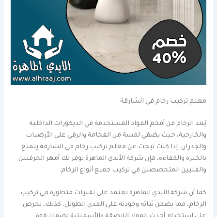
معلم تركيب رخام في الشارقة
يُعد الرخام من أفخم المواد المستخدمة في الديكورات الداخلية
والخارجية، حيث يضفي لمسة من الفخامة والرقي على الأرضيات
والجدران. إذا كنت تبحث عن معلم تركيب رخام في الشارقة يتمتع
بالخبرة والكفاءة، فإن شركة الأيدي الماهرة توفر لك أمهر الحرفيين
والفنيين المتخصصين في تركيب جميع أنواع الرخام.
كما أن شركة الأيدي الماهرة تعتمد على تقنيات متطورة في تركيب
الرخام، مما يضمن ثباته وجودته على المدى الطويل. كذلك، نحرص
على استخدام أحدث المواد اللاصقة والأسمنتية لضمان قوة