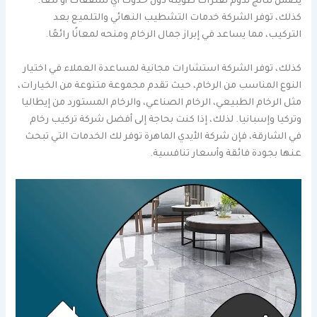
يضمن نتائج تدوم لفترات طويلة دون حدوث أي تشققات أو تلف.
كذلك، توفر الشركة خدمات التشطيب النهائي والتلميع بعد
التركيب، مما يساعد في إبراز جمال الرخام ومنحه لمعانًا رائعًا.
كذلك، توفر الشركة استشارات مجانية لمساعدة العملاء في اختيار
النوع المناسب من الرخام، حيث تقدم مجموعة متنوعة من الخيارات،
مثل الرخام الطبيعي، الرخام الصناعي، والرخام المستورد من إيطاليا
وتركيا وإسبانيا. لذلك، إذا كنت بحاجة إلى أفضل شركة تركيب رخام
في الشارقة، فإن شركة الأيدي الماهرة توفر لك الخدمات التي تبحث
عنها بجودة فائقة وأسعار تنافسية.