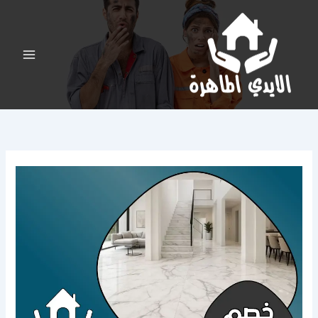
خطي
لى
لمحتوى