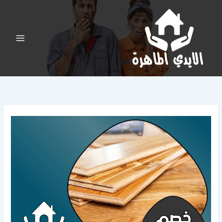
خطي
لى
لمحتوى