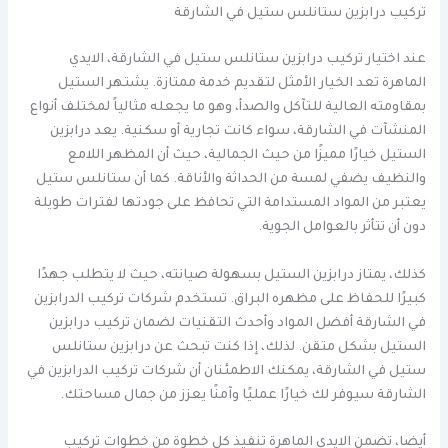
تركيب درابزين ستانلس ستيل في الشارقة
عند اختيار تركيب درابزين ستانلس ستيل في الشارقة، الايدي
الماهرة تعد الخيار الأمثل لتقديم خدمة ممتازة. يشتهر الستيل
بمقاومته العالية للتآكل والصدأ، وهو ما يجعله مثالياً لمختلف أنواع
المنشآت في الشارقة، سواء كانت تجارية أو سكنية. يعد درابزين
الستيل خيارًا مميزًا من حيث الجمالية، حيث أن المظهر اللامع
والنظيف يضفي لمسة من الحداثة والأناقة. كما أن ستانلس ستيل
يعتبر من المواد المستدامة التي تحافظ على جودتها لفترات طويلة
دون أن تتأثر بالعوامل الجوية.
كذلك، يمتاز درابزين الستيل بسهولة صيانته، حيث لا يتطلب جهدًا
كبيرًا للحفاظ على مظهره البراق. تستخدم شركات تركيب الدرابزين
في الشارقة أفضل المواد وأحدث التقنيات لضمان تركيب درابزين
الستيل بشكل متقن. لذلك، إذا كنت تبحث عن درابزين ستانلس
ستيل في الشارقة، يمكنك الاطمئنان أن شركات تركيب الدرابزين في
الشارقة سيوفر لك خيارًا عمليًا وآمنًا يعزز من جمال مساحتك.
أيضا، تضمن الايدي الماهرة تنفيذ كل خطوة من خطوات تركيب