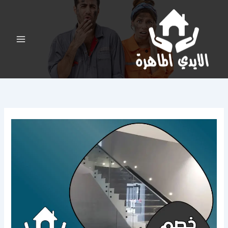
خطي
لى
لمحتوى