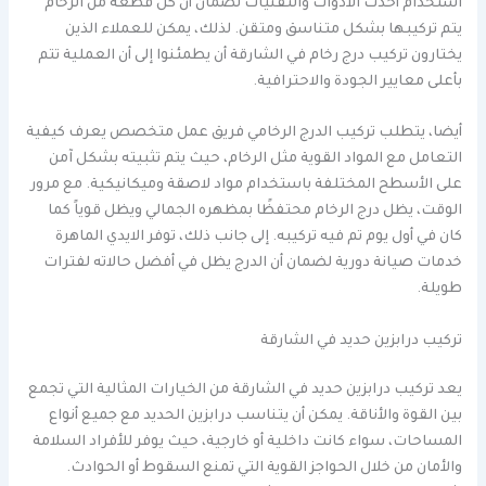
استخدام أحدث الأدوات والتقنيات لضمان أن كل قطعة من الرخام
يتم تركيبها بشكل متناسق ومتقن. لذلك، يمكن للعملاء الذين
يختارون تركيب درج رخام في الشارقة أن يطمئنوا إلى أن العملية تتم
بأعلى معايير الجودة والاحترافية.
أيضا، يتطلب تركيب الدرج الرخامي فريق عمل متخصص يعرف كيفية
التعامل مع المواد القوية مثل الرخام، حيث يتم تثبيته بشكل آمن
على الأسطح المختلفة باستخدام مواد لاصقة وميكانيكية. مع مرور
الوقت، يظل درج الرخام محتفظًا بمظهره الجمالي ويظل قوياً كما
كان في أول يوم تم فيه تركيبه. إلى جانب ذلك، توفر الايدي الماهرة
خدمات صيانة دورية لضمان أن الدرج يظل في أفضل حالاته لفترات
طويلة.
تركيب درابزين حديد في الشارقة
يعد تركيب درابزين حديد في الشارقة من الخيارات المثالية التي تجمع
بين القوة والأناقة. يمكن أن يتناسب درابزين الحديد مع جميع أنواع
المساحات، سواء كانت داخلية أو خارجية، حيث يوفر للأفراد السلامة
والأمان من خلال الحواجز القوية التي تمنع السقوط أو الحوادث.