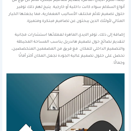
أيضًا، تلتزم الايدي الماهرة بتقديم تصاميم مبتكرة تلائم كل نوع من
أنواع السلالم سواء كانت داخلية أو خارجية. يتيح لهم ذلك توفير
حلول تصميم تلائم مختلف الأساليب المعمارية، مما يجعلها الخيار
المثالي لأولئك الذين يبحثون عن تصاميم مبتكرة ومتميزة.
إضافة إلى ذلك، توفر الايدي الماهرة لعملائها استشارات مجانية
لتقديم نصائح حول تصميم هاندريل يناسب المساحة المحيطة
والتصميم الداخلي للمكان. مع فريق من المصممين المتخصصين،
تحصل على حلول تصميم عالية الجودة تجعل المكان أكثر أمانًا
وجمالًا.