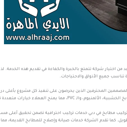
من اختيار شركة تتمتع بالخبرة والكفاءة في تقديم هذه الخدمة. لذ
ة تناسب جميع الأذواق والاحتياجات.
مصممين المحترفين الذين يحرصون على تنفيذ كل مشروع بأعلى درجا
ملاء خيارات متعددة تتناسب مع ميزانياتهم ومتطلباتهم.
وتركيب مطابخ في دبي خدمات تركيب احترافية تضمن تحقيق أعلى مستو
ويل. كما تقدم الشركة خدمات صيانة وإصلاح للمطابخ القديمة، مما