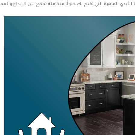
أيدي الماهرة التي تقدم لك حلولًا متكاملة تجمع بين الإبداع والع