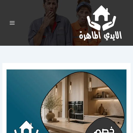
خطي
لى
لمحتوى