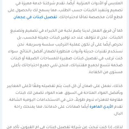
الملابس أو الأدوات المنزلية. أيضًا، تقدم شركتنا خدمة مميزة في
تصميم وتنفيذ الكبتات حسب الطلب، مما يسمح لك بالحصول على
قطع أثاث مخصصة تمامًا لاحتياجاتك.
تفصيل كبتات في عجمان
كما أن فريق العمل لدينا يضم نخبة من الخبراء في تصميم وتصنيع
الكبتات. نحن لا نتوقف عند حد توفير كبتات جميلة فحسب، بل
نحرص أيضًا على أن تكون عملية التركيب سلسة وسريعة. نحن
نستخدم تقنيات حديثة وأدوات متطورة لضمان أفضل النتائج. سواء
كنت ترغب في تفصيل كبتات صغيرة للمساحات الضيقة أو كبتات
ضخمة تتسع لجميع مقتنياتك، فنحن نلبي جميع احتياجاتك بأعلى
مستوى من الكفاءة.
كذلك، نعمل على ضمان أن كل كبت يتم تفصيله وفقًا لأعلى المعايير
وبأفضل المواد المتاحة في السوق. هذه المواد تضمن لك كبتات
مقاومة للاهتراء تدوم طويلاً، حتى في الاستخدامات اليومية الشاقة.
تقدم
الأيدي الماهرة
أيضًا ضمانات على خدماتنا، مما يمنحك راحة
البال.
لذلك، إذا كنت تبحث عن شركة تفصيل كبتات في ام القيوين، تأكد من