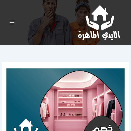
خطي
لى
لمحتوى