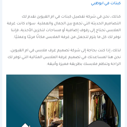
كبتات في ابوظبي
كذلك، نحن في شركة تفصيل كبتات في ام القيوين نقدم لك
التصاميم الحديثة التي تجمع بين الجمال والعملية. سواء كانت غرفة
الملابس تحتاج إلى رفوف إضافية أو مساحات لتخزين الأحذية، فإننا
نوفر لك كل ما يلزم لتجعل من غرفة الملابس مكانًا مرتبًا وعمليًا.
لذلك، إذا كنت بحاجة إلى شركة تصميم غرف ملابس في ام القيوين،
نحن هنا لمساعدتك في تصميم غرفة الملابس المثالية التي توفر لك
الراحة وتنظم ملابسك بطريقة مميزة وأنيقة.