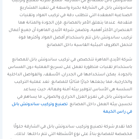
ساندوتش بانل للمصانع في الشارقة. تتمتع شركة تصنيع وتركيب
ساندوتش بانل في الشارقة بخبرة واسعة في تنفيذ المشاريع
الصناعية المعقدة التي تتطلب دقة في تركيب المواد وتقنيات
متقدمة. عندما يتعلق الأمر بالمصانع، فإن الجودة والمتانة هما
العنصران الأكثر أهمية، وتضمن شركة الأيدي الماهرة أن جميع أعمال
تركيب ساندوتش بانل تتم باستخدام أفضل المواد وأكثرها قوة
لتحمل الظروف البيئية القاسية داخل المصانع.
شركة الأيدي الماهرة تتخصص في تركيب ساندوتش بانل للمصانع
باستخدام تقنيات متطورة تعمل على تسريع العملية دون المساس
بالجودة. يمكن استخدامها في الجدران، الأسقف، والفواصل الداخلية
والخارجية، مما يجعلها خيارًا مثاليًا للمصانع. تعد عملية التركيب
السلسة هي الأساس لتوفير بيئة آمنة وفعالة، حيث يساعد
ساندوتش بانل في تعزيز العزل الحراري والصوتي، ما يساهم في
تحسين بيئة العمل داخل المصانع.
تصنيع وتركيب ساندوتش بانل
في راس الخيمة
كما تقدم شركة تصنيع وتركيب ساندوتش بانل في الشارقة حلولًا
مخصصة للمصانع بناءً على نوع الأنشطة التي تتم داخلها. لذلك،