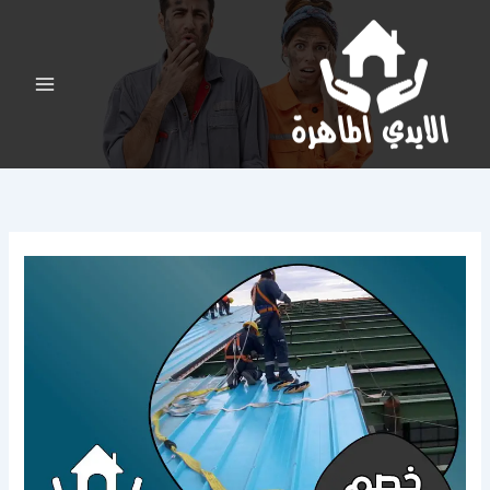
خطي
لى
لمحتوى