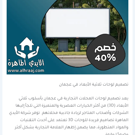
تصميم لوحات ثلاثية الأبعاد في عجمان
يعد تصميم لوحات المحلات التجارية في عجمان بأسلوب ثلاثي
الأبعاد (3D) من أكثر الخيارات العصرية والمتميزة التي تلجأ إليها
الشركات وأصحاب المتاجر لزيادة جاذبية محلاتهم. توفر شركة الأيدي
الماهرة تصاميم فريدة للوحات 3D تعتمد على أحدث التقنيات
والمواد المتطورة، مما يضمن إظهار العلامة التجارية بشكل أكثر