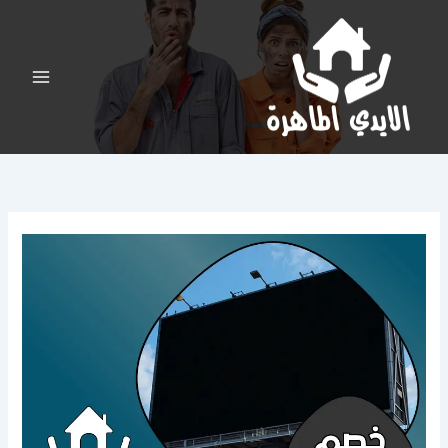
خطي
لى
لمحتوى