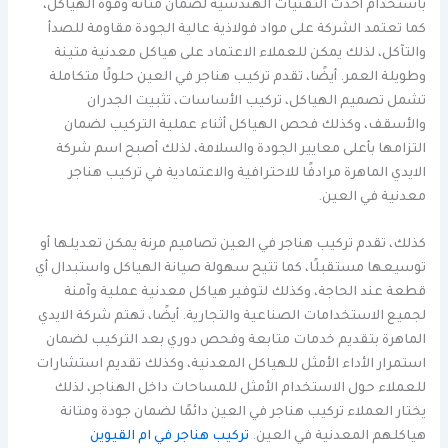
باستخدام أحدث التقنيات الهندسية لضمان متانة وقوة الهياكل،
كما تعتمد الشركة على مواد فولاذية عالية الجودة مقاومة للصدأ
والتآكل، لذلك يمكن للعملاء الاعتماد على هياكل معدنية متينة
وطويلة العمر. أيضًا، تقدم تركيب هناجر في العين حلولًا متكاملة
تشمل تصميم الهياكل، تركيب الأساسات، تثبيت الجدران
والأسقف، وكذلك فحص الهياكل أثناء عملية التركيب لضمان
التزامها بأعلى معايير الجودة والسلامة، لذلك أصبح اسم شركة
الايدي الماهرة مرادفًا للاحترافية والاعتمادية في تركيب هناجر
معدنية في العين.
كذلك، تقدم تركيب هناجر في العين تصاميم مرنة يمكن تعديلها أو
توسيعها مستقبلًا، كما تتيح سهولة صيانة الهياكل واستبدال أي
قطعة عند الحاجة، وكذلك لتوفير هياكل معدنية عملية وآمنة
لجميع الاستخدامات الصناعية والتجارية. أيضًا، تهتم شركة الايدي
الماهرة بتقديم خدمات متابعة وفحص دوري بعد التركيب لضمان
استمرار الأداء الأمثل للهياكل المعدنية، وكذلك تقديم استشارات
للعملاء حول الاستخدام الأمثل للمساحات داخل الهناجر، لذلك
يختار العملاء تركيب هناجر في العين دائمًا لضمان جودة ومتانة
هياكلهم المعدنية في العين.
تركيب هناجر في ام القيوين