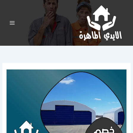
خطي
لى
لمحتوى