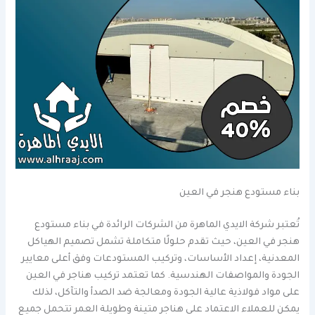
بناء مستودع هنجر في العين
تُعتبر شركة الايدي الماهرة من الشركات الرائدة في بناء مستودع
هنجر في العين، حيث تقدم حلولًا متكاملة تشمل تصميم الهياكل
المعدنية، إعداد الأساسات، وتركيب المستودعات وفق أعلى معايير
الجودة والمواصفات الهندسية. كما تعتمد تركيب هناجر في العين
على مواد فولاذية عالية الجودة ومعالجة ضد الصدأ والتآكل، لذلك
يمكن للعملاء الاعتماد على هناجر متينة وطويلة العمر تتحمل جميع