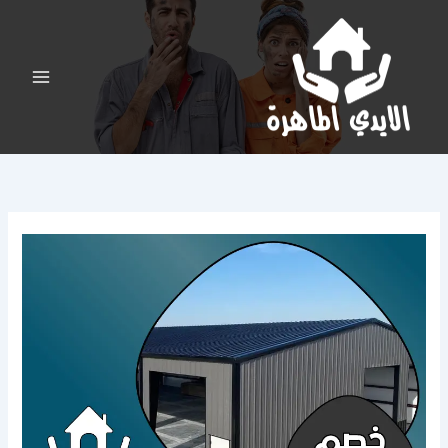
خطي
لى
لمحتوى